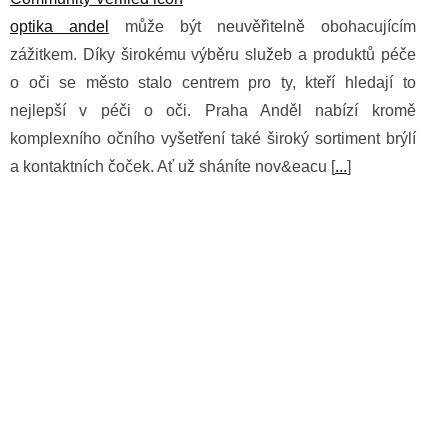
optika andel
může být neuvěřitelně obohacujícím
zážitkem. Díky širokému výběru služeb a produktů péče
o oči se město stalo centrem pro ty, kteří hledají to
nejlepší v péči o oči. Praha Anděl nabízí kromě
komplexního očního vyšetření také široký sortiment brýlí
a kontaktních čoček. Ať už sháníte nov&eacu [
...
]