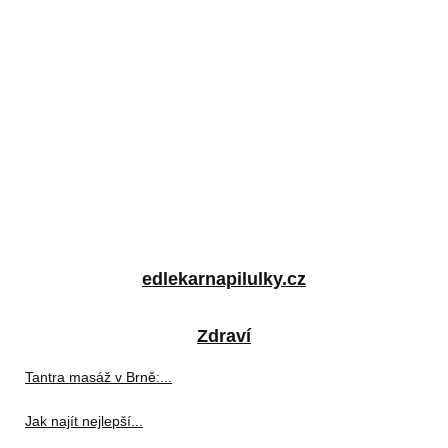
edlekarnapilulky.cz
Zdraví
Tantra masáž v Brně:...
Jak najít nejlepší...