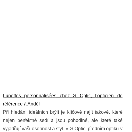
Lunettes personnalisées chez S Optic, l'opticien de
référence à Anděl
Při hledání ideálních brýlí je klíčové najít takové, které
nejen perfektně sedí a jsou pohodlné, ale které také
vyjadřují vaši osobnost a styl. V S Optic, předním optiku v