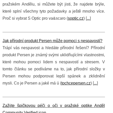
pražském Andělu, si můžete být jisti, že najdete brýle,
které splní všechny tyto požadavky a ještě mnoho více.
Proč si vybrat S Optic pro va&scaro (
soptic.cz
) [
...
]
Jak přírodní produkt Persen může pomoci s nespavostí?
Trápí vás nespavost a hledáte přírodní řešení? Přírodní
produkt Persen je známý svými uklidňujícími vlastnostmi,
které mohou pomoci lidem s nespavostí a stresem. V
tomto článku se podíváme na to, jak přírodní složky v
Persen mohou podporovat lepší spánek a zklidnění
mysli. Co je Persen a jaké má ú (
tochcepersen.cz
) [
...
]
Zažijte špičkovou péči o oči v pražské optike Anděl
Community Verified icon