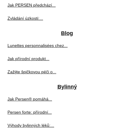
Jak PERSEN předchází...
Zvládání úzkosti:...
Blog
Lunettes personnalisées chez...
Jak přírodní produkt...
Zažijte špičkovou péči o...
Bylinný
Jak Persen® pomáhá...
Persen forte: přírodní...
Výhody bylinných léků:...