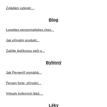
Zvládání úzkosti:...
Blog
Lunettes personnalisées chez...
Jak přírodní produkt...
Zažijte špičkovou péči o...
Bylinný
Jak Persen® pomáhá...
Persen forte: přírodní...
Výhody bylinných léků:...
Léky