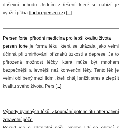
duševní pohodu. Jedním z řešení, které se nabízí, je
využití př&ia (
tochcepersen.cz
) [
...
]
Persen forte: přírodní medicína pro lepší kvalitu života
persen forte
je forma léku, která se ukázala jako velmi
účinná při zmírňování příznaků úzkosti a deprese. Je to
přirozená možnost léčby, která může být mnohem
bezpečnější a levnější než konvenční léky. Tento lék je
velmi oblíbený mezi lidmi, kteří chtějí snížit stres a zlepšit
kvalitu svého života. Pers [
...
]
Výhody bylinných léků: Zkoumání potenciálu alternativní
zdravotní péče
Pokud jde o zdravotní péči, mnoho lidí se obrací k