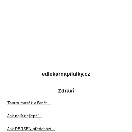
edlekarnapilulky.cz
Zdraví
Tantra masáž v Brně:...
Jak najít nejlepší...
Jak PERSEN předchází...