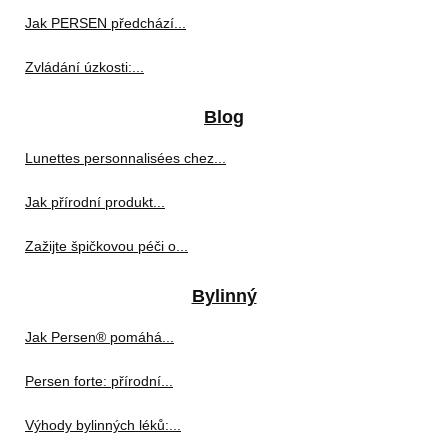
Jak PERSEN předchází...
Zvládání úzkosti:...
Blog
Lunettes personnalisées chez...
Jak přírodní produkt...
Zažijte špičkovou péči o...
Bylinný
Jak Persen® pomáhá...
Persen forte: přírodní...
Výhody bylinných léků:...