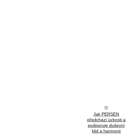
Jak PERSEN
předchází úzkosti a
podporuje duševní
klid a harmonii