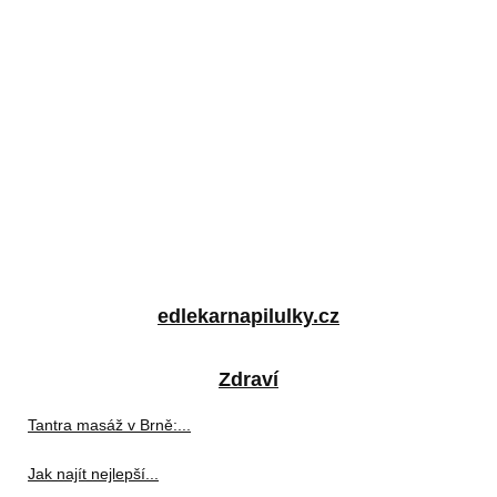
edlekarnapilulky.cz
Zdraví
Tantra masáž v Brně:...
Jak najít nejlepší...