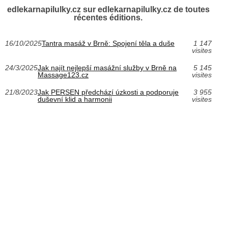
edlekarnapilulky.cz sur edlekarnapilulky.cz de toutes
récentes éditions.
16/10/2025
Tantra masáž v Brně: Spojení těla a duše
1 147
visites
24/3/2025
Jak najít nejlepší masážní služby v Brně na
5 145
Massage123.cz
visites
21/8/2023
Jak PERSEN předchází úzkosti a podporuje
3 955
duševní klid a harmonii
visites