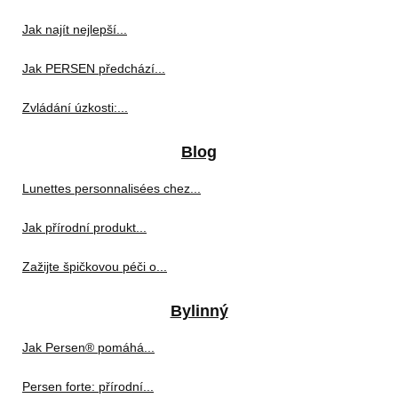
Jak najít nejlepší...
Jak PERSEN předchází...
Zvládání úzkosti:...
Blog
Lunettes personnalisées chez...
Jak přírodní produkt...
Zažijte špičkovou péči o...
Bylinný
Jak Persen® pomáhá...
Persen forte: přírodní...